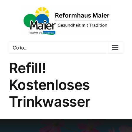
Skip
to
content
Go to...
Refill!
Kostenloses
Trinkwasser