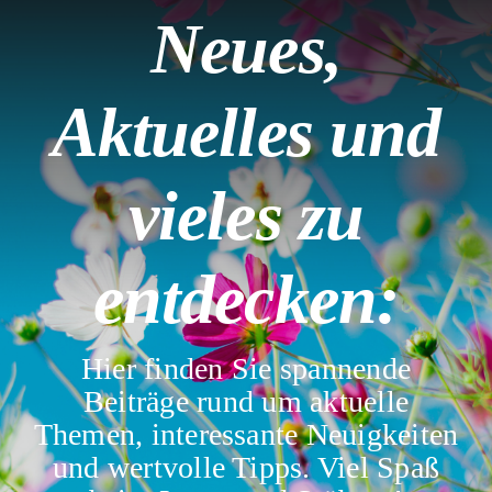
Neues,
Aktuelles und
vieles zu
entdecken:
Hier finden Sie spannende
Beiträge rund um aktuelle
Themen, interessante Neuigkeiten
und wertvolle Tipps. Viel Spaß