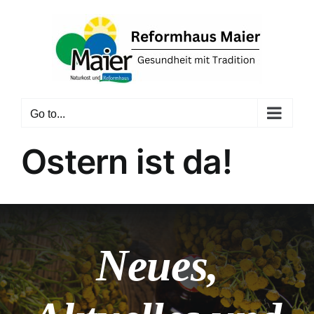
Skip
to
content
Go to...
Ostern ist da!
Neues,