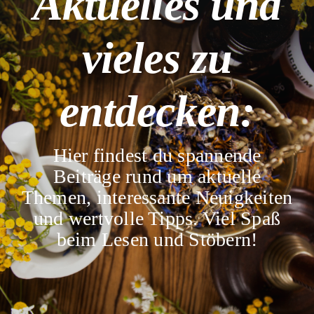
Aktuelles und
vieles zu
entdecken:
Hier findest du spannende
Beiträge rund um aktuelle
Themen, interessante Neuigkeiten
und wertvolle Tipps. Viel Spaß
beim Lesen und Stöbern!